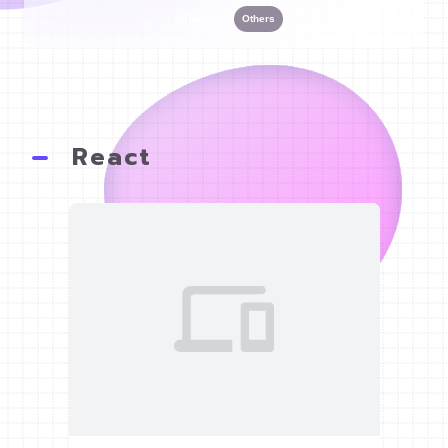
AdTech
Others
React