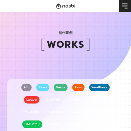
制作事例
WORKS
ALL
React
Vue.js
Astro
WordPress
Laravel
CakePHP
ロゴ制作
UIデザイン
イラスト制作
HTML/CSS
JavaScript
Firebase
LINEアプリ
WebGL
WebSocket
WebRTC